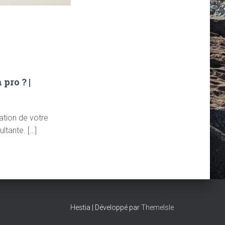
pro ? |
ation de votre
ltante. […]
Hestia | Développé par
ThemeIsle