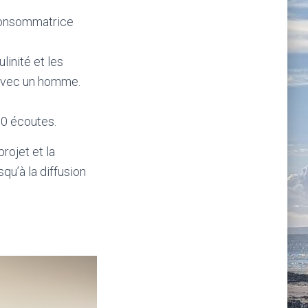
 consommatrice
linité et les
s avec un homme.
0 écoutes.
rojet et la
qu’à la diffusion