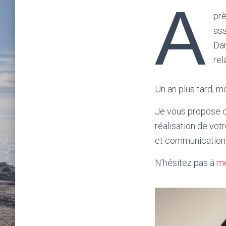
A
prè
ass
Dan
rel
Un an plus tard, 
Je vous propose d
réalisation de votr
et communication
N’hésitez pas à
me